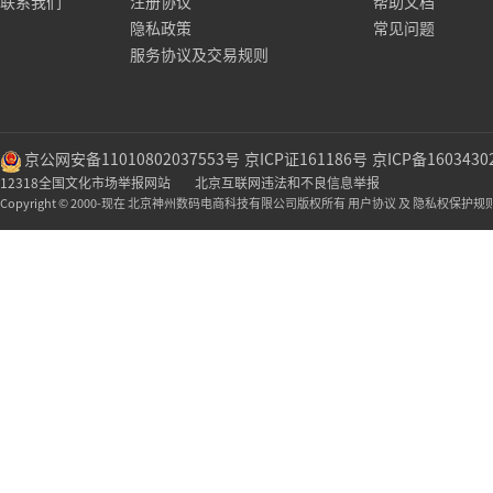
联系我们
注册协议
帮助文档
隐私政策
常见问题
服务协议及交易规则
京公网安备11010802037553号
京ICP证161186号
京ICP备1603430
12318全国文化市场举报网站
北京互联网违法和不良信息举报
Copyright © 2000-现在 北京神州数码电商科技有限公司版权所有 用户协议 及 隐私权保护规