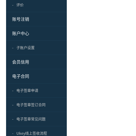
-
评价
账号注销
账户中心
-
子账户设置
会员信用
电子合同
-
电子签章申请
-
电子签章签订合同
-
电子签章常见问题
-
Ukey线上签收流程