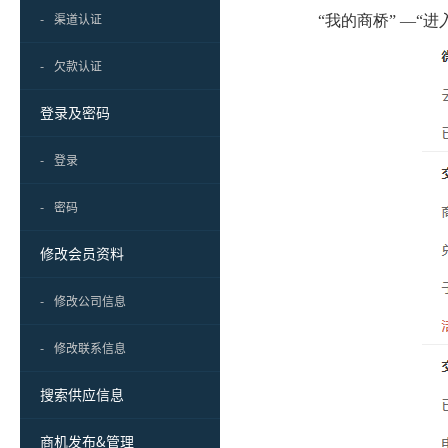
“我的商桥” —“进
-
渠道认证
-
欠款认证
登录及密码
-
登录
-
密码
修改会员资料
-
修改公司信息
-
修改联系信息
搜索供应信息
商机发布&管理