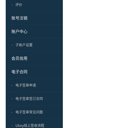
-
评价
账号注销
账户中心
-
子账户设置
会员信用
电子合同
-
电子签章申请
-
电子签章签订合同
-
电子签章常见问题
-
Ukey线上签收流程